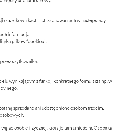
 pomiędzy stronami umowy.
acji o użytkownikach i ich zachowaniach w następujący
ach informacje
ityka plików “cookies”].
 przez użytkownika.
celu wynikającym z funkcji konkretnego formularza np. w
acyjnego.
ostaną sprzedane ani udostępnione osobom trzecim,
h osobowych.
wgląd osobie fizycznej, która je tam umieściła. Osoba ta