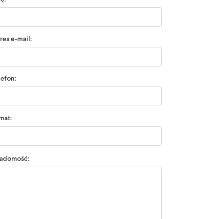
res e-mail:
lefon:
mat:
adomość: