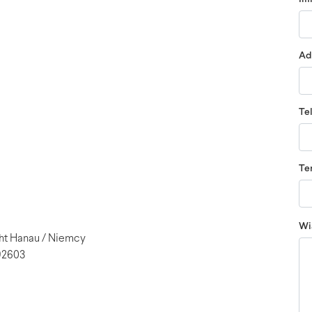
Ad
Te
Te
Wi
cht Hanau / Niemcy
 92603