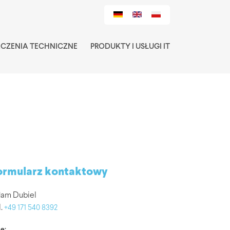
ACZENIA TECHNICZNE
PRODUKTY I USŁUGI IT
ormularz kontaktowy
am Dubiel
l.
+49 171 540 8392
ę: