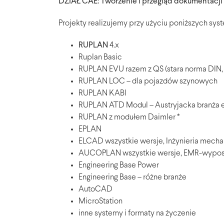
DZIAŁ CAE: Tworzenie i przegląd dokumentacji
Projekty realizujemy przy użyciu poniższych sy
RUPLAN
4.x
Ruplan Basic
RUPLAN EVU razem z QS (stara norma DIN,
RUPLAN LOC – dla pojazdów szynowych
RUPLAN KABI
RUPLAN ATD Modul – Austryjacka branża 
RUPLAN z modułem Daimler *
EPLAN
ELCAD wszystkie wersje, Inżynieria mecha
AUCOPLAN wszystkie wersje, EMR-wypos
Engineering Base Power
Engineering Base – różne branże
AutoCAD
MicroStation
inne systemy i formaty na życzenie