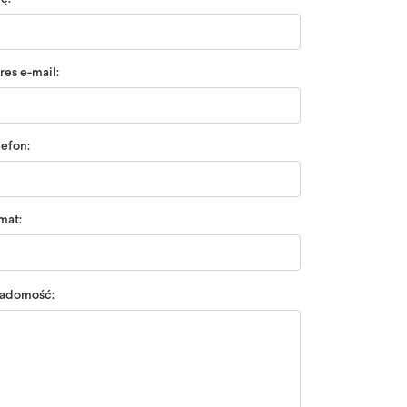
res e-mail:
lefon:
mat:
adomość: