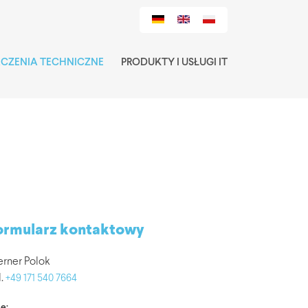
ACZENIA TECHNICZNE
PRODUKTY I USŁUGI IT
ormularz kontaktowy
rner Polok
l.
+49 171 540 7664
ę: