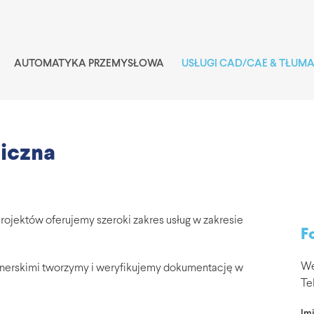
AUTOMATYKA PRZEMYSŁOWA
USŁUGI CAD/CAE & TŁUM
iczna
rojektów oferujemy szeroki zakres usług w zakresie
F
We
rtnerskimi tworzymy i weryfikujemy dokumentację w
Te
Imi