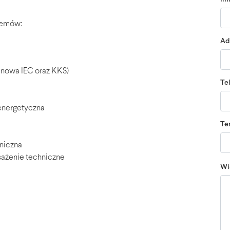
stemów:
Ad
 nowa IEC oraz KKS)
Te
energetyczna
Te
niczna
ażenie techniczne
Wi